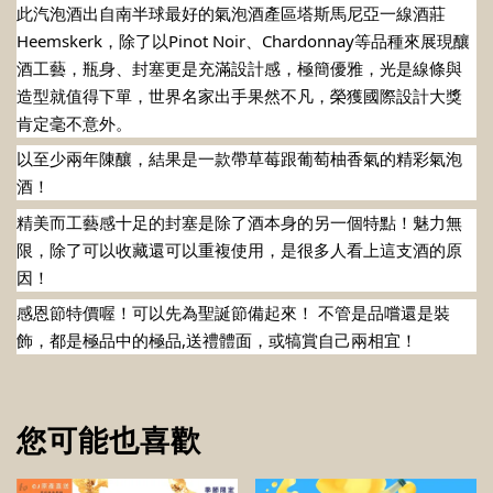
此汽泡酒出自南半球最好的氣泡酒產區塔斯馬尼亞一線酒莊
Heemskerk，除了以Pinot Noir、Chardonnay等品種來展現釀
酒工藝，瓶身、封塞更是充滿設計感，極簡優雅，光是線條與
造型就值得下單，世界名家出手果然不凡，榮獲國際設計大獎
肯定毫不意外。 
以至少兩年陳釀，結果是一款帶草莓跟葡萄柚香氣的精彩氣泡
酒！ 
精美而工藝感十足的封塞是除了酒本身的另一個特點！魅力無
限，除了可以收藏還可以重複使用，是很多人看上這支酒的原
因！ 
感恩節特價喔！可以先為聖誕節備起來！ 不管是品嚐還是裝
飾，都是極品中的極品,送禮體面，或犒賞自己兩相宜！
您可能也喜歡