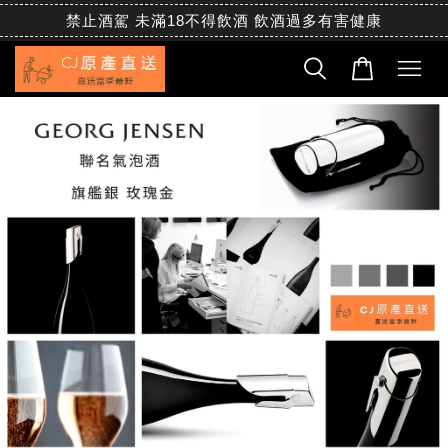
禁止酒駕 未滿18不得飲酒 飲酒過多有害健康