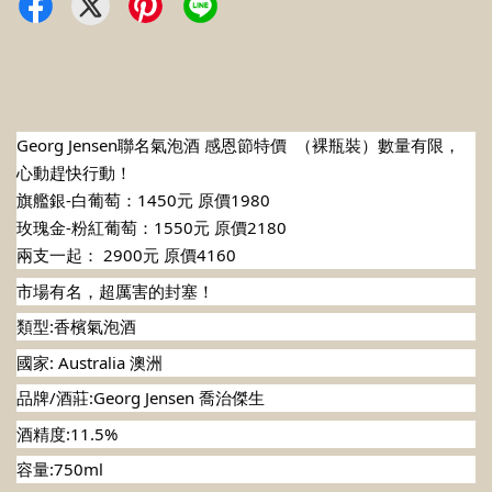
Georg Jensen聯名氣泡酒 感恩節特價  （裸瓶裝）數量有限，
心動趕快行動！
旗艦銀-白葡萄：1450元 原價1980
玫瑰金-粉紅葡萄：1550元 原價2180
兩支一起： 2900元 原價4160
市場有名，超厲害的封塞！ 
類型:香檳氣泡酒 
國家: Australia 澳洲 
品牌/酒莊:Georg Jensen 喬治傑生 
酒精度:11.5% 
容量:750ml 