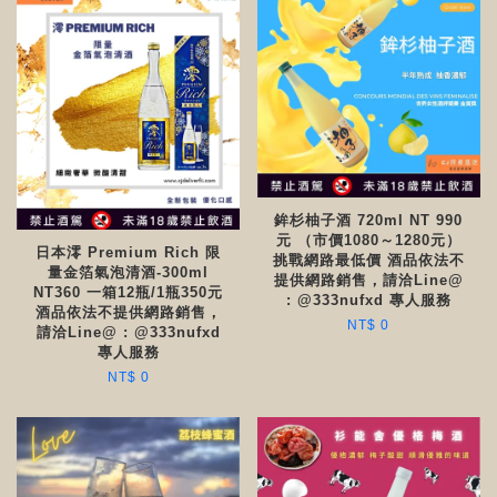
鉾杉柚子酒 720ml NT 990
元 （市價1080～1280元）
日本澪 Premium Rich 限
挑戰網路最低價 酒品依法不
量金箔氣泡清酒-300ml
提供網路銷售，請洽Line@
NT360 一箱12瓶/1瓶350元
: @333nufxd 專人服務
酒品依法不提供網路銷售，
NT$ 0
請洽Line@ : @333nufxd
專人服務
NT$ 0