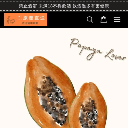
禁止酒駕 未滿18不得飲酒 飲酒過多有害健康