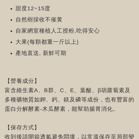
甜度12~15度
自然樹採收不催黄
自家網室種植人工授粉,吃得安心
大果(每顆都重一斤以上)
產地直送, 新鮮可期
【營養成分】
富含維生素A、B群、C、E、葉酸、β胡蘿蔔素及
多種礦物質如鉀、鈣、鎂及磷等成份，也有豐富的
蛋白分解酵素-木瓜酵素，能幫助腸胃消化。
【保存方式】
收到後請開箱透氣避免悶壞，以常溫保存至局部變