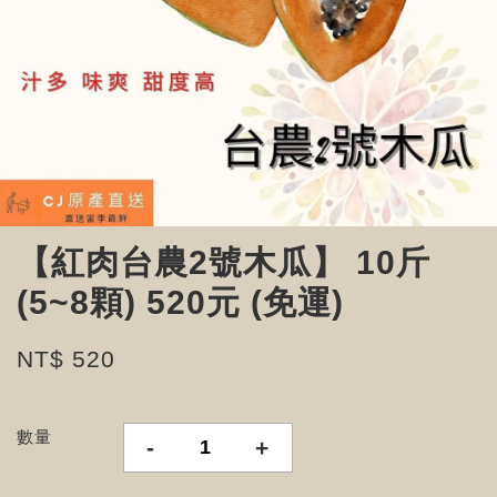
【紅肉台農2號木瓜】 10斤
(5~8顆) 520元 (免運)
NT$ 520
數量
-
+