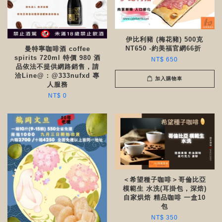
伊比利豬 (梅花豬) 500克
NT650 -約美福官網66折 ​​
曼特寧咖啡酒 coffee
spirits 720ml 特價 980 酒
NT$ 650
品依法不提供網路銷售，請
洽Line@ : @333nufxd 專
加入購物車
人服務
NT$ 0
＜希望種子咖啡＞哥倫比亞
模範生 水洗(耳掛包，深焙)
自家烘焙 精品咖啡 一盒10
包
NT$ 350