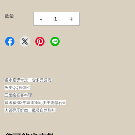
數量
-
+
獲水產獎肯定，含多元營養
魚皮QQ有彈性
五星級宴客料理
嚴選養殖3年重達15kg肥美龍膽石斑
肉質彈牙鮮嫩，散發自然甜味