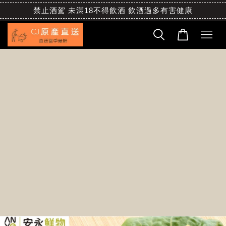
禁止酒駕 未滿18不得飲酒 飲酒過多有害健康