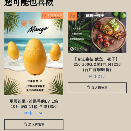
您可能也喜歡
【台江生技 魷魚一夜干】
250-300G/2尾1包 NT213
(台江官網95折)
NT$ 213
加入購物車
夏雪芒果 -芒果界的LV 1箱
10斤-約9-11顆 含運1850
NT$ 1,850
加入購物車