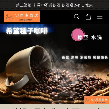
禁止酒駕 未滿18不得飲酒 飲酒過多有害健康