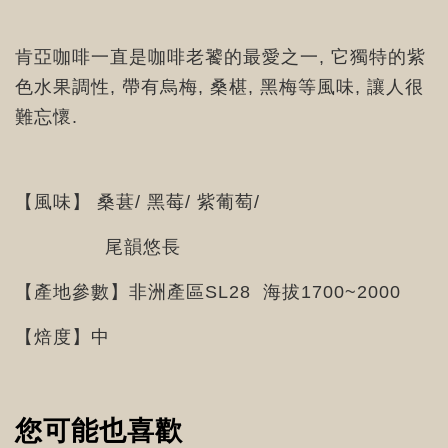
肯亞咖啡一直是咖啡老饕的最愛之一, 它獨特的紫
色水果調性, 帶有烏梅, 桑椹, 黑梅等風味, 讓人很
難忘懷.
【風味】 桑葚/ 黑莓/ 紫葡萄/
尾韻悠長
【產地參數】非洲產區SL28 海拔1700~2000
【焙度】中
您可能也喜歡