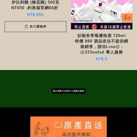
伊比利豬 (梅花豬) 500克
NT650 -約美福官網66折 ​​
NT$ 650
加入購物車
杉能舍草莓優格酒 720ml
特價 880 酒品依法不提供網
路銷售，請洽Line@ :
@333nufxd 專人服務
NT$ 0