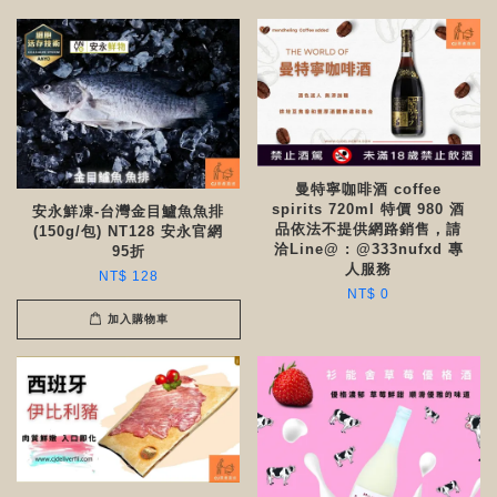
曼特寧咖啡酒 coffee
spirits 720ml 特價 980 酒
安永鮮凍-台灣金目鱸魚魚排
品依法不提供網路銷售，請
(150g/包) NT128 安永官網
洽Line@ : @333nufxd 專
95折
人服務
NT$ 128
NT$ 0
加入購物車