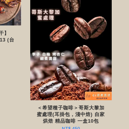
夜干】
13 (台
＜希望種子咖啡＞哥斯大黎加
蜜處理(耳掛包，淺中焙) 自家
烘焙 精品咖啡 一盒10包
NT$ 450