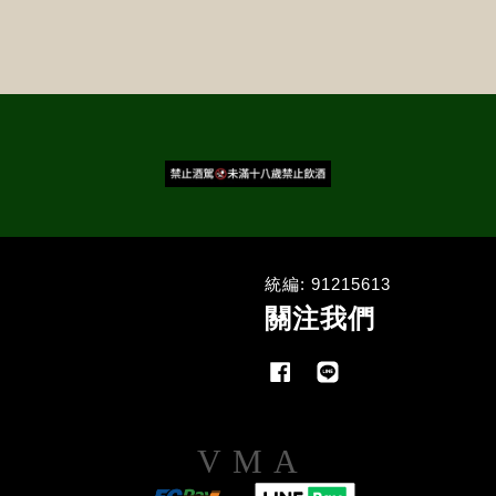
統編: 91215613
關注我們
Facebook
Line
Visa
Master
American
Express