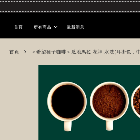
首頁
所有商品
最新消息
›
首頁
＜希望種子咖啡＞瓜地馬拉 花神 水洗(耳掛包，中焙