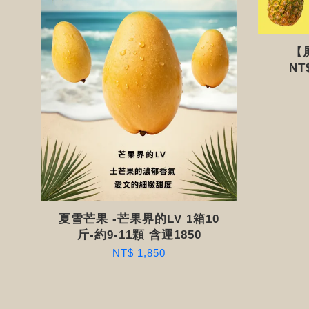
【
NT
夏雪芒果 -芒果界的LV 1箱10
斤-約9-11顆 含運1850
NT$ 1,850