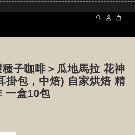
望種子咖啡＞瓜地馬拉 花神
耳掛包，中焙) 自家烘焙 精
 一盒10包