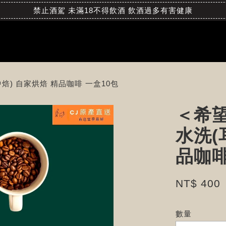
禁止酒駕 未滿18不得飲酒 飲酒過多有害健康
) 自家烘焙 精品咖啡 一盒10包
＜希
水洗(
品咖啡
NT$ 400
數量