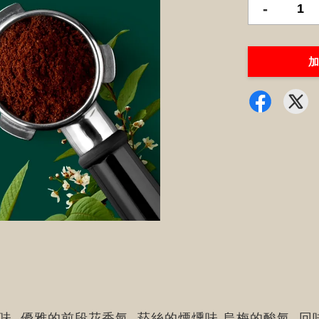
-
加
味, 優雅的前段花香氣, 菸絲的煙燻味,烏梅的酸氣, 回