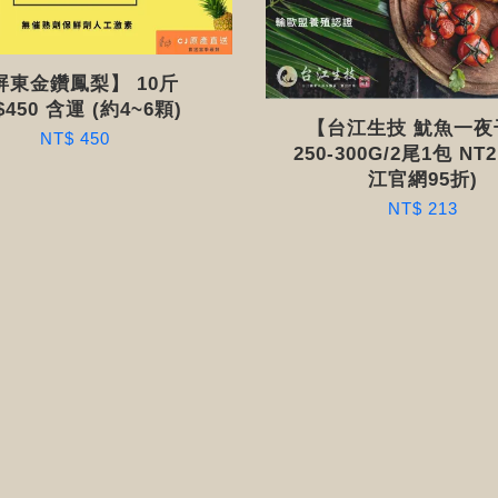
屏東金鑽鳳梨】 10斤
$450 含運 (約4~6顆)
【台江生技 魷魚一
NT$ 450
250-300G/2尾1包 NT2
江官網95折)
NT$ 213