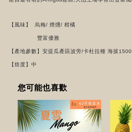
【風味】 烏梅/ 煙燻/ 柑橘
豐富優雅
【產地參數】安提瓜產區波旁/卡杜拉種 海拔1500~
【焙度】中
您可能也喜歡