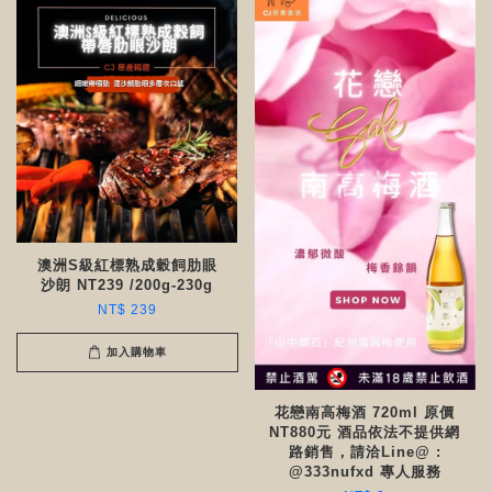
澳洲S級紅標熟成穀飼肋眼
沙朗 NT239 /200g-230g
NT$ 239
加入購物車
花戀南高梅酒 720ml 原價
NT880元 酒品依法不提供網
路銷售，請洽Line@ :
@333nufxd 專人服務