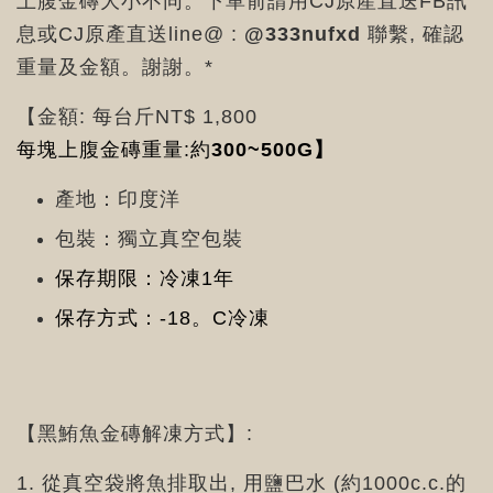
上腹金磚大小不同。下單前請用CJ原產直送FB訊
息或CJ原產直送line@ :
@333nufxd
聯繫, 確認
重量及金額。謝謝。*
【金額: 每台斤NT$ 1,800
每塊上腹金磚重量:約
300~500G】
產地：印度洋
包裝：獨立真空包裝
保存期限：冷凍1年
保存方式：-18。C冷凍
【黑鮪魚金磚解凍方式】:
1. 從真空袋將魚排取出, 用鹽巴水 (約1000c.c.的