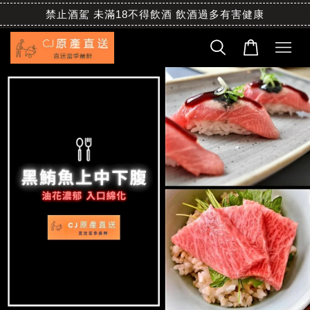
禁止酒駕 未滿18不得飲酒 飲酒過多有害健康