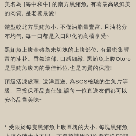
美名為 [海中和牛] 的南方黑鮪魚, 有著最高級鮮美
的肉質, 是老饕最愛!
體型較北方黑鮪魚小, 不僅油脂量豐富, 且油花分
布均勻, 每一口都是入口即化的高檔享受~
黑鮪魚上腹金磚為未切塊的上腹部位, 有最密集豐
富的油花。香氣濃郁, 口感細緻, 黑鮪魚上腹Otoro
是黑鮪魚腹肉的最佳部位,也是肉質的保證!
頂級活凍處理, 遠洋直送, 為SGS檢驗的生魚片等
級。已投保產品責任險,讓每一位直送友們都可以
安心品嘗美味~
* 受限於每隻黑鮪魚上腹區塊的大小, 每塊黑鮪魚