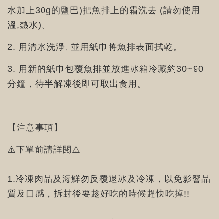
水加上30g的鹽巴)把魚排上的霜洗去 (請勿使用
溫,熱水)。
2. 用清水洗淨, 並用紙巾將魚排表面拭乾。
3. 用新的紙巾包覆魚排並放進冰箱冷藏約30~90
分鐘，待半解凍後即可取出食用。
【注意事項】
⚠️下單前請詳閱⚠️
1.冷凍肉品及海鮮勿反覆退冰及冷凍，以免影響品
質及口感，拆封後要趁好吃的時候趕快吃掉!!