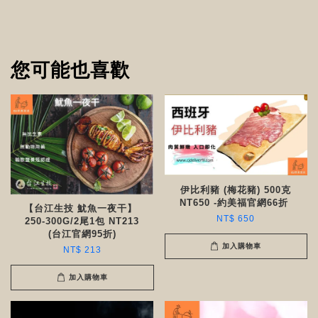
您可能也喜歡
伊比利豬 (梅花豬) 500克
NT650 -約美福官網66折 ​​
【台江生技 魷魚一夜干】
NT$ 650
250-300G/2尾1包 NT213
(台江官網95折)
加入購物車
NT$ 213
加入購物車