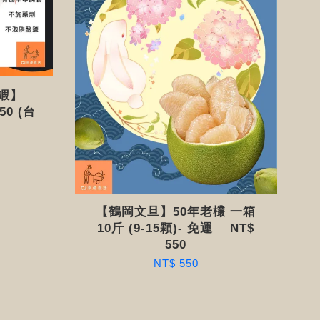
毒蝦】
50 (台
【鶴岡文旦】50年老欉 一箱
10斤 (9-15顆)- 免運 NT$
550
NT$ 550