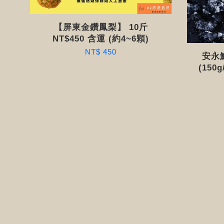
【屏東金鑽鳳梨】 10斤
NT$450 含運 (約4~6顆)
NT$ 450
安永
(150