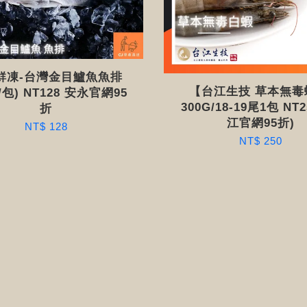
鮮凍-台灣金目鱸魚魚排
【台江生技 草本無
g/包) NT128 安永官網95
300G/18-19尾1包 NT2
折
江官網95折)
NT$ 128
NT$ 250