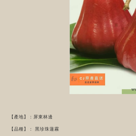
【產地】：屏東林邊
【品種】： 黑珍珠蓮霧