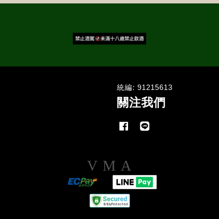
統編: 91215613
關注我們
Facebook
Line
Visa
Master
American
Express