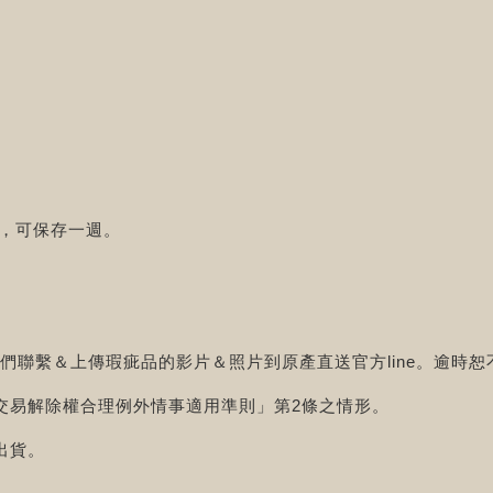
，可保存一週。
我們聯繫＆上傳瑕疵品的影片＆照片到原產直送官方line。逾時
交易解除權合理例外情事適用準則」第2條之情形。
出貨。