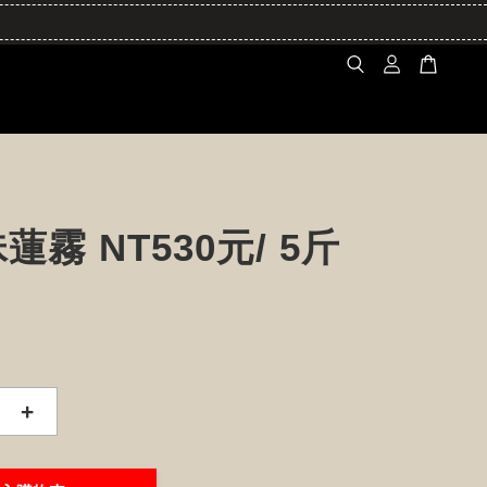
蓮霧 NT530元/ 5斤
+