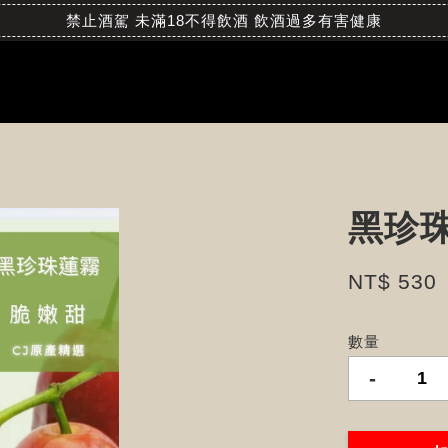
禁止酒駕 未滿18不得飲酒 飲酒過多有害健康
黑珍珠
NT$ 530
數量
-