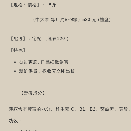
【規格＆價格】： 5斤
（中大果 每斤約8~9顆）530 元 (禮盒)
【配送】：宅配 （運費120 ）
【特色】
香甜爽脆, 口感細緻紮實
新鮮供貨，採收完立即出貨
【營養成分】
蓮霧含有豐富的水分、維生素 C、B1、B2、菸鹼素、葉酸
功效：