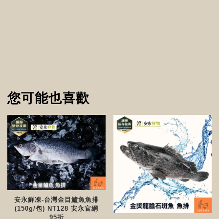
您可能也喜歡
安永鮮凍-台灣金目鱸魚魚排
(150g/包) NT128 安永官網
95折