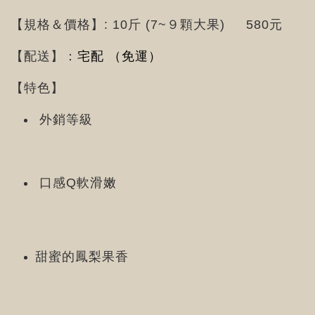
【規格＆價格】: 10斤 (7~９顆大果) 580元
【配送】：
宅配 （免運）
【特色】
外銷等級
口感Q軟滑嫩
甜蜜的鳳梨果香