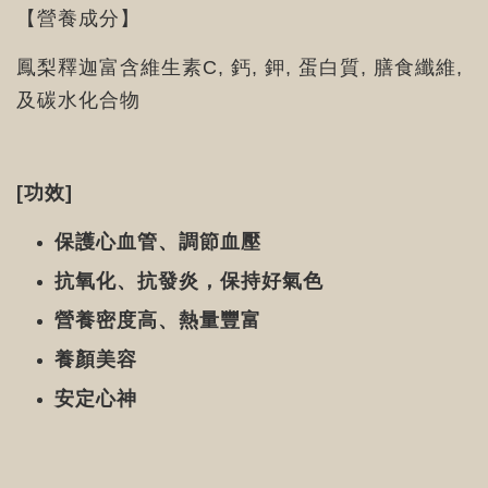
【營養成分】
鳳梨釋迦富含維生素C, 鈣, 鉀, 蛋白質, 膳食纖維,
及碳水化合物
[功效]
保護心血管、調節血壓
抗氧化、抗發炎，保持好氣色
營養密度高、熱量豐富
養顏美容
安定心神