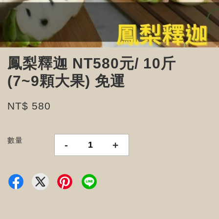
鳳梨釋迦 NT580元/ 10斤
(7~9顆大果) 免運
NT$ 580
數量
-
+