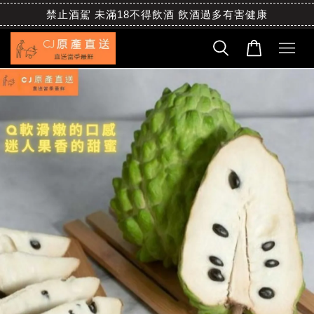
禁止酒駕 未滿18不得飲酒 飲酒過多有害健康