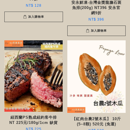
安永鮮凍-台灣金獎龍膽石斑
NT$ 128
魚排(200g) NT396 安永官
網9折
加入購物車
NT$ 396
加入購物車
紐西蘭PS熟成紐約客牛排
【紅肉台農2號木瓜】 10斤
NT 225元/180g/1cm 缺貨
(5~8顆) 520元 (免運)
NT$ 225