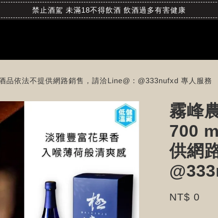
禁止酒駕 未滿18不得飲酒 飲酒過多有害健康
 酒品依法不提供網路銷售，請洽Line@ : @333nufxd 專人服務
霧峰
700 
供網路
@33
NT$ 0