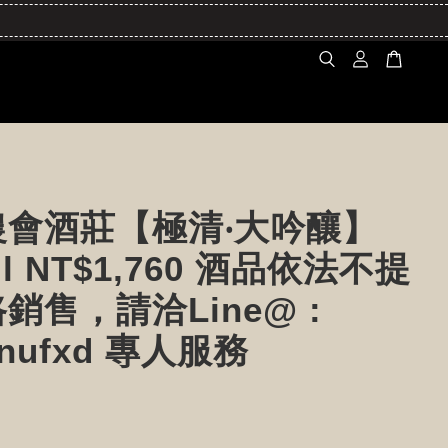
農會酒莊【極清‧大吟釀】
ml NT$1,760 酒品依法不提
銷售，請洽Line@ :
3nufxd 專人服務