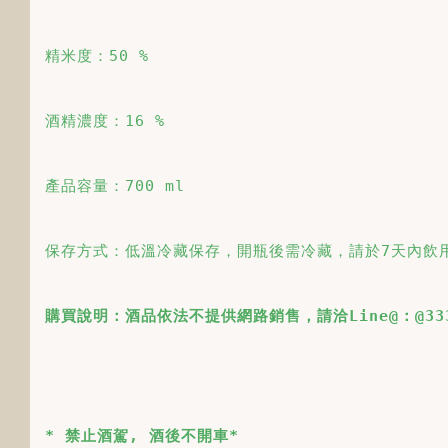
精米度：50 %
酒精濃度：16 %
產品容量：700 ml
保存方式：低溫冷藏保存，開瓶後需冷藏，請於7天內飲
購買說明：酒品依法不提供網路銷售，請洽Line@：@333
* 禁止酒駕, 酒後不開車*