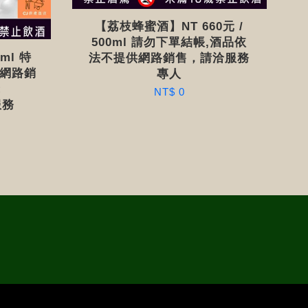
【荔枝蜂蜜酒】NT 660元 /
500ml 請勿下單結帳,酒品依
ml 特
法不提供網路銷售，請洽服務
供網路銷
專人
:
NT$ 0
服務