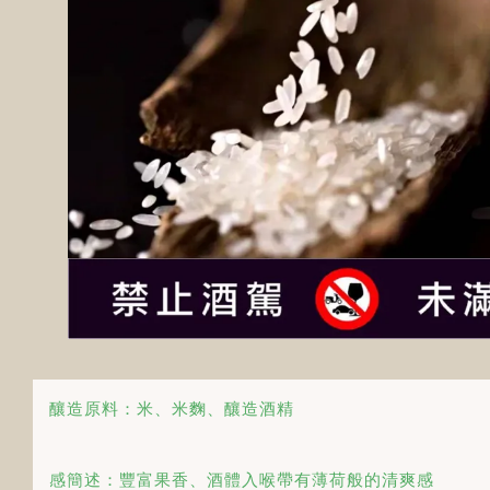
釀造原料：米、米麴、釀造酒精
感簡述：豐富果香、酒體入喉帶有薄荷般的清爽感