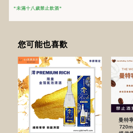
*未滿十八歲禁止飲酒*
您可能也喜歡
曼特寧咖
720