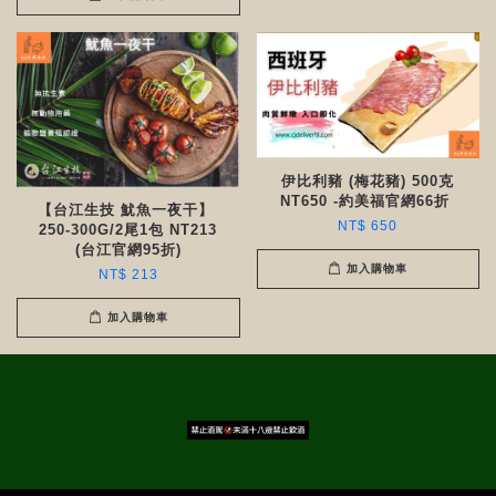
伊比利豬 (梅花豬) 500克
NT650 -約美福官網66折 ​​
【台江生技 魷魚一夜干】
NT$ 650
250-300G/2尾1包 NT213
(台江官網95折)
加入購物車
NT$ 213
加入購物車