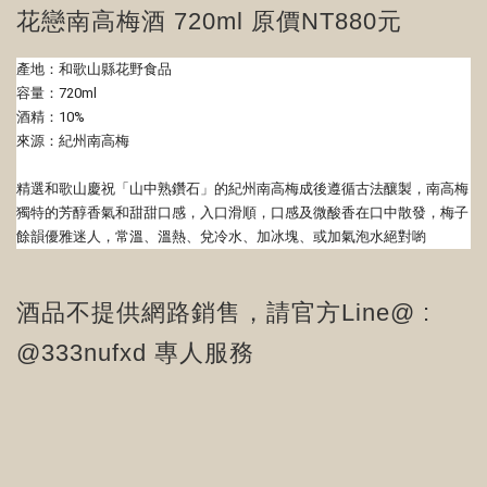
花戀南高梅酒 720ml 原價NT880元
產地：和歌山縣花野食品
容量：720ml
酒精：10%
來源：紀州南高梅
精選和歌山慶祝「山中熟鑽石」
的紀州南高梅成後遵循古法釀製，
南高梅
獨特的芳醇香氣和甜甜口感，入口滑順，
口感及微酸香在口中散發，梅子
餘韻優雅迷人，常溫、溫熱、
兌冷水、加冰塊、或加氣泡水絕對喲
酒品不提供網路銷售，請官方Line@ :
@333nufxd 專人服務