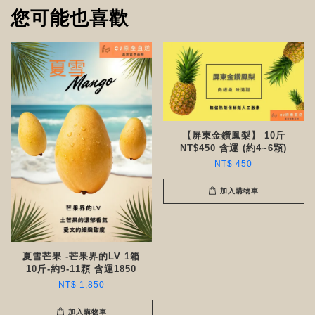
您可能也喜歡
【屏東金鑽鳳梨】 10斤
NT$450 含運 (約4~6顆)
NT$ 450
加入購物車
夏雪芒果 -芒果界的LV 1箱
10斤-約9-11顆 含運1850
NT$ 1,850
加入購物車