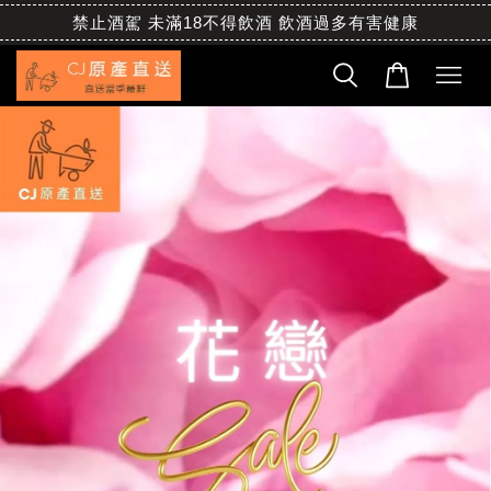
禁止酒駕 未滿18不得飲酒 飲酒過多有害健康