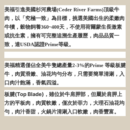
美福引進美國杉河農場(Ceder River Farms)頂級牛
肉，
以「究極一致」為目標，挑選美國出生的柔嫩肉
牛犢，穀物飼養360~400天，不使用荷爾蒙生長激素
或抗生素，擁有可完整追溯生產履歷，肉品品質一
致，達USDA認證Prime等級。
美福精選僅佔全美牛隻總產量2-3%的Prime 等級板腱
牛，肉質滑嫩、油花均勻分布，只需要簡單清涮，入
口肉汁飽滿，香氣四溢。
板腱(Top Blade)，雖位於牛肩胛部，但屬於肩胛上
方的平板肉，肉質軟嫩，僅次於菲力，大理石油花均
勻，肉汁香甜，火鍋片清涮入口軟嫩，肉香豐富。