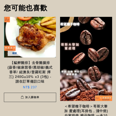
您可能也喜歡
【艋舺雞排】去骨雞腿排
(蒜香/椒麻茴香/黑胡椒/義式
香草/ 紐澳良/普羅旺斯 擇
三) 240G±10% x3 (3包) -
請在訂單備註口味
NT$ 237
加入購物車
＜希望種子咖啡＞哥斯大黎
加 蜜處理(耳掛包，淺中焙)
自家烘焙 精品咖啡 一盒10