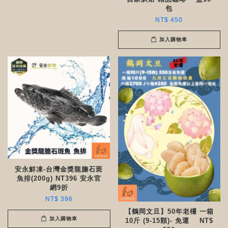
包
NT$ 450
加入購物車
安永鮮凍-台灣金獎龍膽石斑
魚排(200g) NT396 安永官
網9折
NT$ 396
【鶴岡文旦】50年老欉 一箱
加入購物車
10斤 (9-15顆)- 免運 NT$