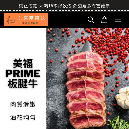
禁止酒駕 未滿18不得飲酒 飲酒過多有害健康