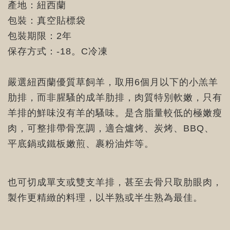
產地：紐西蘭
包裝：真空貼標袋
包裝期限：2年
保存方式：-18。C冷凍
嚴選紐西蘭優質草飼羊，取用6個月以下的小羔羊
肋排，而非腥騷的成羊肋排，肉質特別軟嫩，只有
羊排的鮮味沒有羊的騷味。是含脂量較低的極嫩瘦
肉，可整排帶骨烹調，適合爐烤、炭烤、BBQ、
平底鍋或鐵板嫩煎、裹粉油炸等。
也可切成單支或雙支羊排，甚至去骨只取肋眼肉，
製作更精緻的料理，以半熟或半生熟為最佳。