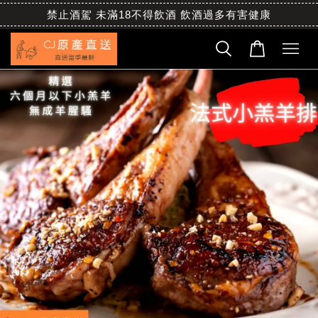
禁止酒駕 未滿18不得飲酒 飲酒過多有害健康