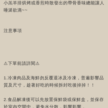
小羔羊排烘烤或香煎時散發出的帶骨香味總能讓人
唾涎欲滴~~
注意事項
⚠️下單前請詳閱⚠️
1.冷凍肉品及海鮮勿反覆退冰及冷凍，普遍影響品
質及尺寸，趁著好吃的時候拆封吃後掉掉！！
2.食品解凍後可以先放置保鮮袋或保鮮盒，並保存
於室內空間中，避免水分散，影響影響，