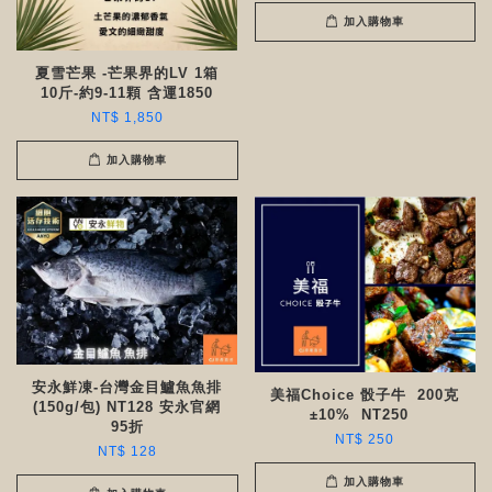
加入購物車
夏雪芒果 -芒果界的LV 1箱
10斤-約9-11顆 含運1850
NT$ 1,850
加入購物車
安永鮮凍-台灣金目鱸魚魚排
美福Choice 骰子牛 200克
(150g/包) NT128 安永官網
±10% NT250 ​​
95折
NT$ 250
NT$ 128
加入購物車