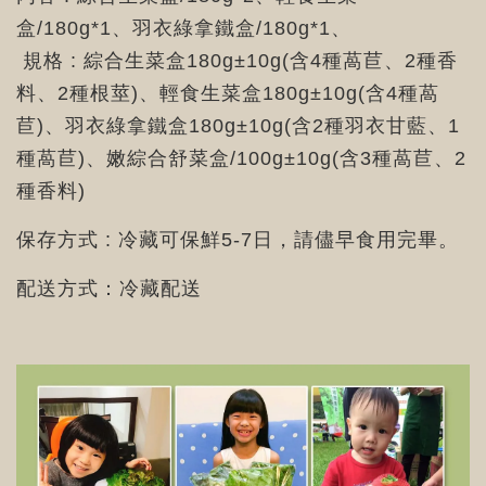
盒/180g*1、羽衣綠拿鐵盒/180g*1、
規格 : 綜合生菜盒180g±10g(含4種萵苣、2種香
料、2種根莖)、輕食生菜盒180g±10g(含4種萵
苣)、羽衣綠拿鐵盒180g±10g(含2種羽衣甘藍、1
種萵苣)、嫩綜合舒菜盒/100g±10g(含3種萵苣、2
種香料)
保存方式 : 冷藏可保鮮5-7日，請儘早食用完畢。
配送方式：冷藏配送