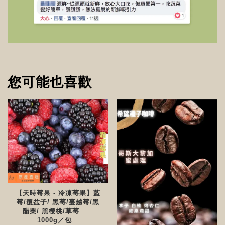
您可能也喜歡
【天時莓果 - 冷凍莓果】藍
莓/覆盆子/ 黑莓/蔓越莓/黑
醋栗/ 黑櫻桃/草莓
1000g／包