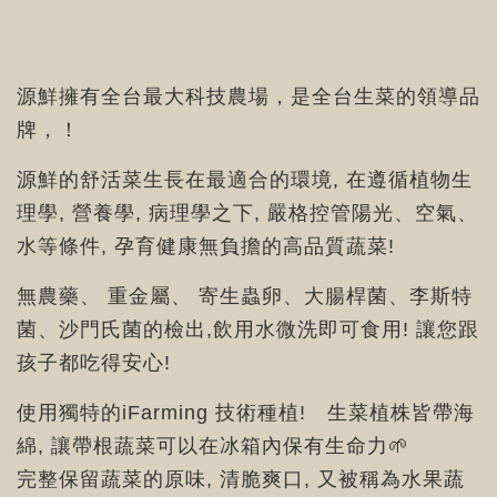
源鮮
擁有全台最大科技農場，
是全台生菜的領導品
牌，！
源鮮的舒活菜生長在最適合的環境, 在遵循植物生
理學, 營養學, 病理學之下, 嚴格控管陽光、空氣、
水等條件, 孕育健康無負擔的高品質蔬菜!
無農藥、 重金屬、 寄生蟲卵、大腸桿菌、李斯特
菌、沙門氏菌的檢出,飲用水微洗即可食用! 讓您跟
孩子都吃得安心!
使用獨特的iFarming 技術種植! 生菜植株皆帶海
綿, 讓帶根蔬菜可以在冰箱內保有生命力🌱
完整保留蔬菜的原味, 清脆爽口, 又被稱為水果蔬