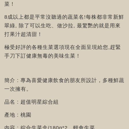
菜！
8成以上都是平常沒聽過的蔬菜名!每株都非常新鮮
翠綠, 除了可以生吃、做沙拉, 最驚艷的就是用來
打果汁超清甜！
極受好評的各種生菜選項現在全面呈現給您,趕緊
手刀下訂健康無毒的美味生菜！
簡介 : 專為喜愛健康飲食的朋友所設計，多種鮮蔬
一次擁有。
品名 : 超值明星綜合組
產地 : 桃園
內容 : 綜合生菜盒/180g*2、輕食生菜