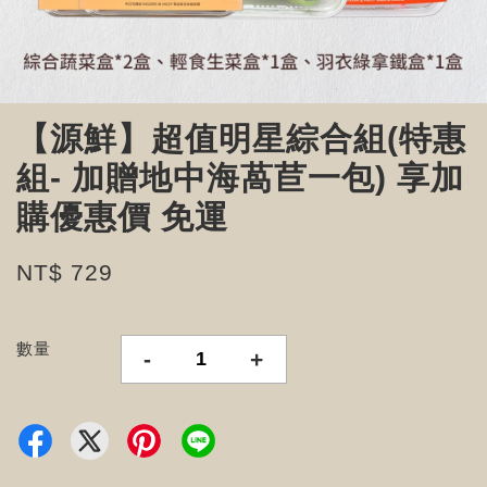
【源鮮】超值明星綜合組(特惠
組- 加贈地中海萵苣一包) 享加
購優惠價 免運
NT$ 729
數量
-
+