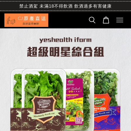
禁止酒駕 未滿18不得飲酒 飲酒過多有害健康