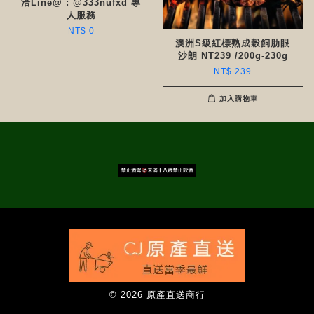
洽Line@ : @333nufxd 專
人服務
NT$ 0
澳洲S級紅標熟成穀飼肋眼
沙朗 NT239 /200g-230g
NT$ 239
加入購物車
© 2026 原產直送商行