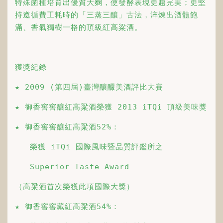
特殊菌種培育出優質大麴，使發酵表現更趨完美；更堅
持遵循費工耗時的「三蒸三釀」古法，淬煉出酒體飽
滿、香氣獨樹一格的頂級紅高粱酒。
獲獎紀錄
★ 2009 (第四屆)臺灣釀釅美酒評比大賽
★ 御香窖窖釀紅高粱酒榮獲 2013 iTQi 頂級美味獎
★ 御香窖窖釀紅高粱酒52%：
   榮獲 iTQi 國際風味暨品質評鑑所之
   Superior Taste Award
（高粱酒首次榮獲此項國際大獎）
★ 御香窖窖藏紅高粱酒54%：