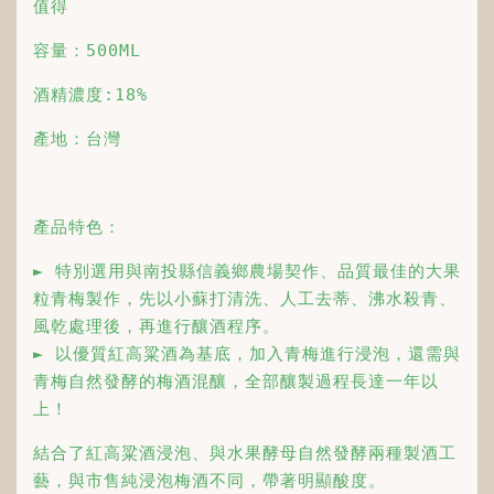
值得
容量：500ML 
酒精濃度:18%
產地：台灣
產品特色：
► 特別選用與南投縣信義鄉農場契作、品質最佳的大果
粒青梅製作，先以小蘇打清洗、人工去蒂、沸水殺青、
風乾處理後，再進行釀酒程序。

► 以優質紅高粱酒為基底，加入青梅進行浸泡，還需與
青梅自然發酵的梅酒混釀，全部釀製過程長達一年以
上！
結合了紅高粱酒浸泡、與水果酵母自然發酵兩種製酒工
藝，與市售純浸泡梅酒不同，帶著明顯酸度。
