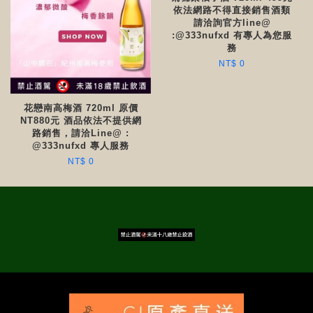
依法網路不得直接銷售酒類
請洽詢官方line@
:@333nufxd 有專人為您服
務
NT$ 0
花戀南高梅酒 720ml 原價
NT880元 酒品依法不提供網
路銷售，請洽Line@ :
@333nufxd 專人服務
NT$ 0