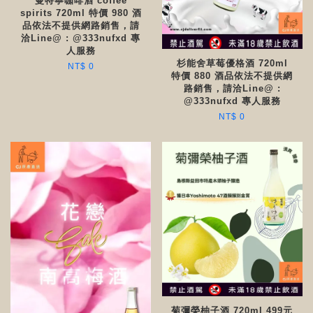
曼特寧咖啡酒 coffee
spirits 720ml 特價 980 酒
品依法不提供網路銷售，請
洽Line@ : @333nufxd 專
人服務
杉能舍草莓優格酒 720ml
NT$ 0
特價 880 酒品依法不提供網
路銷售，請洽Line@ :
@333nufxd 專人服務
NT$ 0
菊彌榮柚子酒 720ml 499元