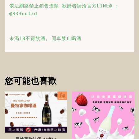
依法網路禁止銷售酒類 欲購者請洽官方LINE@ : 
@333nufxd
未滿18不得飲酒, 開車禁止喝酒
您可能也喜歡