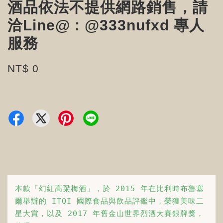
酒品依法不提供網路銷售，請
洽Line@ : @333nufxd 專人
服務
NT$ 0
本款「幻紅高粱梅酒」，於 2015 年在比利時布魯塞
爾舉辦的 ITQI 國際食品與飲品評鑑中，榮獲美味二
星大賞，以及 2017 年舊金山世界烈酒大賽銀牌獎，