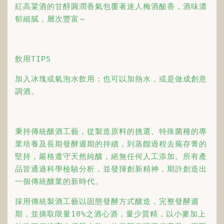
紅高粱酒的甘醇圓潤香氣包覆著迷人梅酒酸香，酒味濃
郁細膩，層次豐富～
飲用TIPS
加入冰塊或氣泡水飲用；也可以加熱水，或是做成創意
調酒。
秉持傳統釀酒工藝，從製造原料的挑選、特殊菌種的專
業培養及長期發酵週期的持續，到蒸餾過程去蕪存菁的
堅持，嚴格遵守天然純釀，絕無任何人工添加。所有產
品皆通過科學檢驗分析，並發揮創新精神，期許創造出
一個傳統釀業的新時代。
採用傳統製酒工藝以固態發酵方式釀造，完整發酵週
期，並摘取限量10%之酒心酒，量少質精，以小麥加上