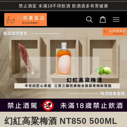
禁止酒駕 未滿18不得飲酒 飲酒過多有害健康
幻紅高粱梅酒 NT850 500ML