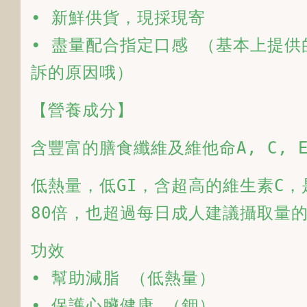
• 新鮮供貨，現採現寄

• 盡量配合指定口感 （基本上提
訴的原因哦） 
【營養成分】 
含豐富的膳食纖維及維他命A, C, 
低熱量，低GI，含超高的維生素C，
80倍，也超過每日成人建議攝取量
功效

• 幫助減脂 （低熱量）

• 保護心臟健康 （鉀）
