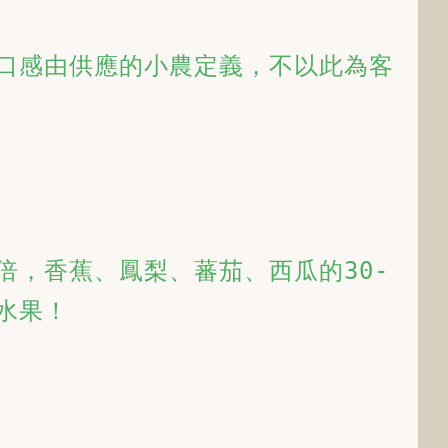
，口感由供應的小農定義，不以此為客
倍，香蕉、鳳梨、蕃茄、西瓜的30-
水果！ 