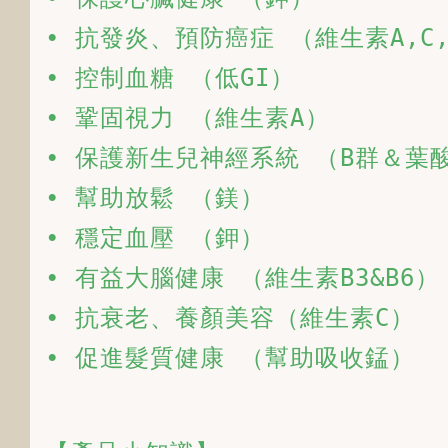
• 抗發炎、預防癌症 （維生素A,C,
• 控制血糖 （低GI）

• 鞏固視力 （維生素A）

• 保護新生兒神經系統 （B群＆葉酸
• 幫助放鬆 （鎂）

• 穩定血壓 （鉀）

• 有益大腦健康 （維生素B3&B6）

• 抗衰老、養顏美容（維生素C）

• 促進髮質健康 （幫助吸收錳）