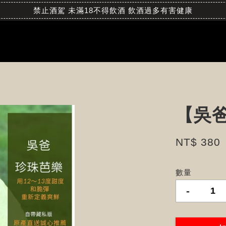
禁止酒駕 未滿18不得飲酒 飲酒過多有害健康
【吳爸
NT$ 380
數量
-