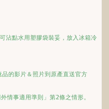
可沾點水用塑膠袋裝妥，放入冰箱冷
疵品的影片＆照片到原產直送官方
例外情事適用準則」第2條之情形。