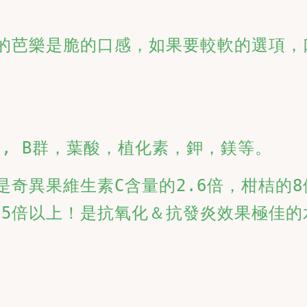
供的芭樂是脆的口感，如果要較軟的選項
E, B群，葉酸，植化素，鉀，鎂等。 
是奇異果維生素C含量的2.6倍，柑桔的8
的5倍以上！是抗氧化＆抗發炎效果極佳的