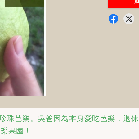
加
珍珠芭樂。吳爸因為本身愛吃芭樂，退休
樂果園！ 