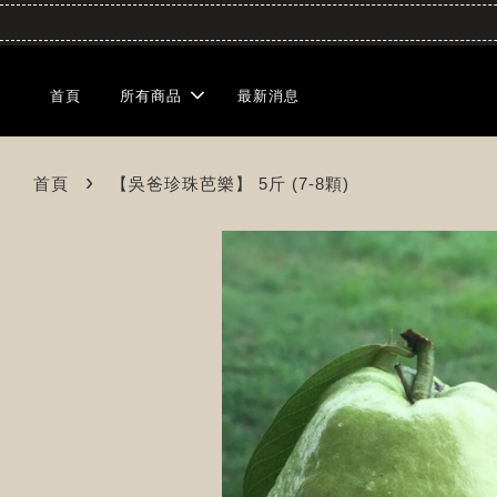
首頁
所有商品
最新消息
›
首頁
【吳爸珍珠芭樂】 5斤 (7-8顆)