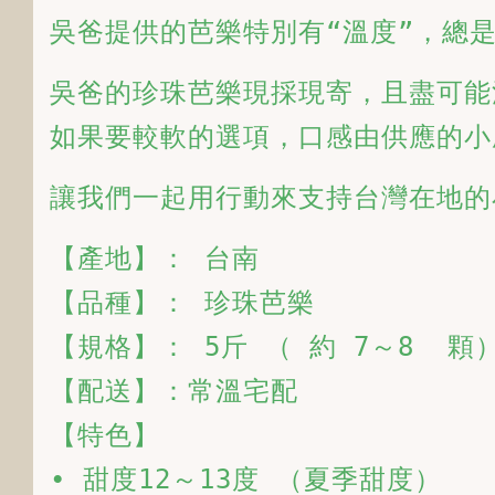
吳爸提供的芭樂特別有“溫度”，總
吳爸的珍珠芭樂現採現寄，且盡可能
如果要較軟的選項，口感由供應的小
讓我們一起用行動來支持台灣在地的
【產地】： 台南

【品種】： 珍珠芭樂

【規格】： 5斤 （ 約 7～8  顆）
【配送】：常溫宅配

【特色】

• 甜度12～13度 （夏季甜度）
