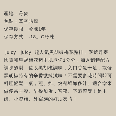
產地：丹麥
包裝：真空貼標
保存期限：冷凍1年
保存方式：-18。C冷凍
juicy juicy 超人氣黑胡椒梅花豬排，嚴選丹麥
國寶豬皇冠梅花豬里肌厚切1公分，加入獨特配方
調味醃製，佐以黑胡椒調味，入口香氣十足，散發
黑胡椒特有的辛香微辣滋味！不需要多花時間即可
料理輕鬆上桌，煎、炸、烤都鮮嫩多汁、適合拿來
做便當主餐、早餐加蛋，宵夜、下酒菜等！是主
婦、小資族、外宿族的好朋友唷！