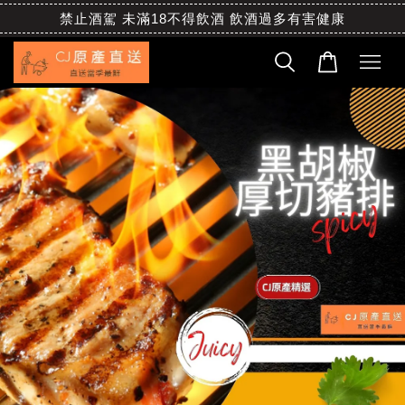
禁止酒駕 未滿18不得飲酒 飲酒過多有害健康