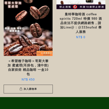
曼特寧咖啡酒 coffee
spirits 720ml 特價 980 酒
品依法不提供網路銷售，請
洽Line@ : @333nufxd 專
人服務
NT$ 0
＜希望種子咖啡＞哥斯大黎
加 蜜處理(耳掛包，淺中焙)
自家烘焙 精品咖啡 一盒10
包
NT$ 450
加入購物車