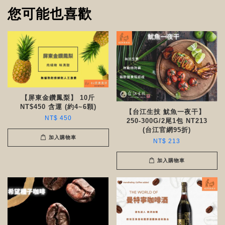
您可能也喜歡
【屏東金鑽鳳梨】 10斤
NT$450 含運 (約4~6顆)
【台江生技 魷魚一夜干】
NT$ 450
250-300G/2尾1包 NT213
(台江官網95折)
加入購物車
NT$ 213
加入購物車