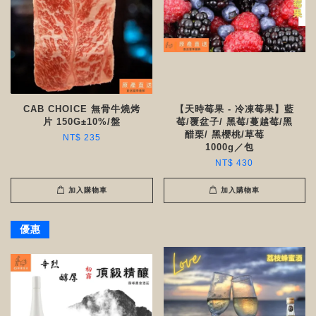
CAB CHOICE 無骨牛燒烤
【天時莓果 - 冷凍莓果】藍
片 150G±10%/盤
莓/覆盆子/ 黑莓/蔓越莓/黑
醋栗/ 黑櫻桃/草莓
NT$ 235
1000g／包
NT$ 430
加入購物車
加入購物車
優惠