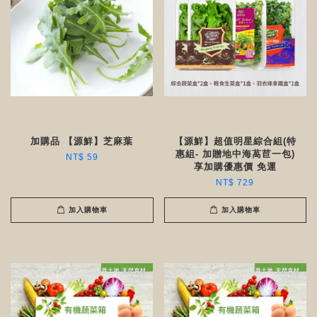
加購品 【源鮮】芝麻葉
【源鮮】超值明星綜合組(特
惠組- 加贈地中海萵苣一包)
NT$ 59
享加購優惠價 免運
NT$ 729
加入購物車
加入購物車