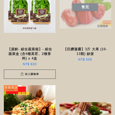
售完
【源鮮- 綜合蔬菜箱】- 綜合
【巨鑽蓮霧】3斤 大果 (10-
蔬菜盒 (含4種萵苣、2種香
13顆) 缺貨
料) x 4盒
NT$ 550
NT$ 920
加入購物車