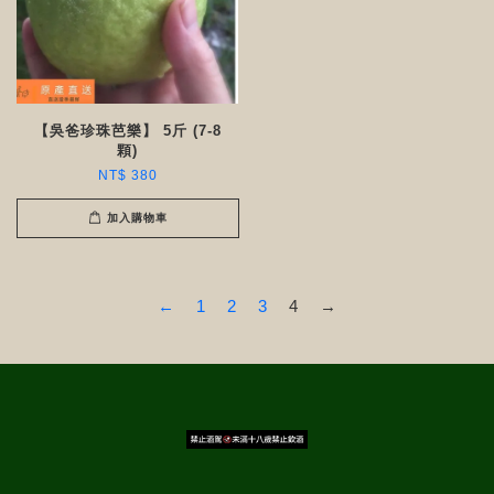
【吳爸珍珠芭樂】 5斤 (7-8
顆)
NT$ 380
加入購物車
←
1
2
3
4
→