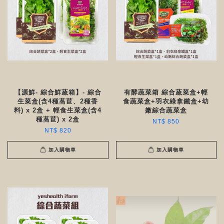
【源鮮- 綜合鮮蔬箱】- 綜合
有酵蔬菜箱 綜合蔬菜盒+輕
生菜盒(含4種萵苣、2種香
食蔬菜盒+羽衣綠拿鐵盒+幼
料) x 2盒 + 輕食生菜盒(含4
嫩綜合蔬菜盒
種萵苣) x 2盒
NT$ 850
NT$ 820
加入購物車
加入購物車