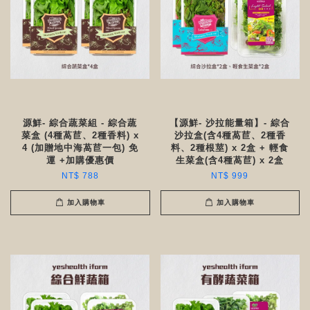
源鮮- 綜合蔬菜組 - 綜合蔬
【源鮮- 沙拉能量箱】- 綜合
菜盒 (4種萵苣、2種香料) x
沙拉盒(含4種萵苣、2種香
4 (加贈地中海萵苣一包) 免
料、2種根莖) x 2盒 + 輕食
運 +加購優惠價
生菜盒(含4種萵苣) x 2盒
NT$ 788
NT$ 999
加入購物車
加入購物車